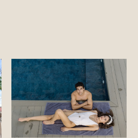
REET,
34005