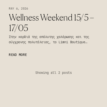
MAY 6, 2026
Wellness Weekend 15/5 –
17/05
Στην καρδιά της απόλυτης χαλάρωσης και της
σύγχρονης πολυτέλειας, το Limni Boutique
Experience επαναπροσδιορίζει την έννοια της
φιλοξενίας, δημιουργώντας έναν προορισμό που
READ MORE
συνδυάζει αισθητική, ευεξία και γαστρονομική
καινοτομία.
Showing all 2 posts