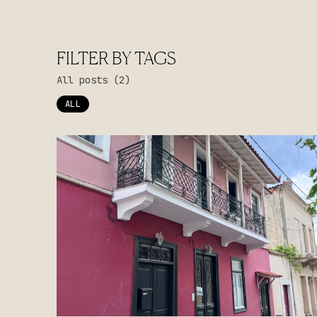
FILTER BY TAGS
POSEIDONOS ST
info@limni-hotel.gr
LIMNI EVIAS, 
All posts (2)
ALL